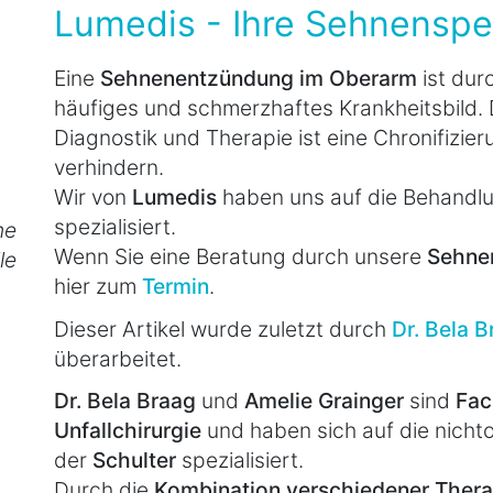
Lumedis - Ihre Sehnenspez
Eine
Sehnenentzündung im Oberarm
ist dur
häufiges und schmerzhaftes Krankheitsbild. 
Diagnostik und Therapie ist eine Chronifizie
verhindern.
Wir von
Lumedis
haben uns auf die Behand
spezialisiert.
he
Wenn Sie eine Beratung durch unsere
Sehnen
le
hier zum
Termin
.
Dieser Artikel wurde zuletzt durch
Dr. Bela 
überarbeitet.
Dr. Bela Braag
und
Amelie Grainger
sind
Fac
Unfallchirurgie
und haben sich auf die nicht
der
Schulter
spezialisiert.
Durch die
Kombination verschiedener The