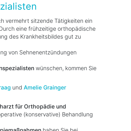
ialisten
ch vermehrt sitzende Tätigkeiten ein
Durch eine frühzeitige orthopädische
rung des Krankheitsbildes gut zu
lung von Sehnenentzündungen
spezialisten
wünschen, kommen Sie
Braag
und
Amelie Grainger
harzt für Orthopädie und
operative (konservative) Behandlung
rapiemaßnahmen
haben Sie bei