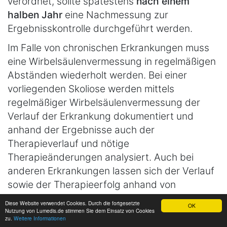
verordnet, sollte spätestens
nach einem
halben Jahr
eine Nachmessung zur
Ergebnisskontrolle durchgeführt werden.
Im Falle von chronischen Erkrankungen muss
eine Wirbelsäulenvermessung in regelmäßigen
Abständen wiederholt werden. Bei einer
vorliegenden Skoliose werden mittels
regelmäßiger Wirbelsäulenvermessung der
Verlauf der Erkrankung dokumentiert und
anhand der Ergebnisse auch der
Therapieverlauf und nötige
Therapieänderungen analysiert. Auch bei
anderen Erkrankungen lassen sich der Verlauf
sowie der Therapieerfolg anhand von
Wiederholungsmessungen dokumentieren.
Diese Website verwendet Cookies. Durch die fortgesetzte
OK
Nutzung von Lumedis.de stimmen Sie dem Einsatz von Cookies
In der Regel reicht aber
eine Messung im Jahr
zu.
Weitere Informationen