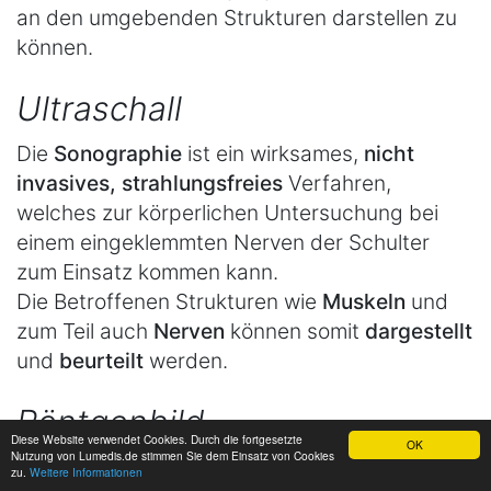
an den umgebenden Strukturen darstellen zu
können.
Ultraschall
Die
Sonographie
ist ein wirksames,
nicht
invasives, strahlungsfreies
Verfahren,
welches zur körperlichen Untersuchung bei
einem eingeklemmten Nerven der Schulter
zum Einsatz kommen kann.
Die Betroffenen Strukturen wie
Muskeln
und
zum Teil auch
Nerven
können somit
dargestellt
und
beurteilt
werden.
Röntgenbild
Diese Website verwendet Cookies. Durch die fortgesetzte
OK
Nutzung von Lumedis.de stimmen Sie dem Einsatz von Cookies
Im
Röntgenbild
können vor allem
knöcherne
zu.
Weitere Informationen