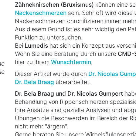
Zähneknirschen (Bruxismus)
können eine se
Nackenschmerzen
sein. Sehr oft wird diese
Nackenschmerzen chronifizieren immer mehr
Aus diesem Grund ist es sehr wichtig den Pa
Funktion zu untersuchen.
Bei
Lumedis
hat sich ein Konzept aus versch
Wenn Sie eine Beratung durch unsere
CMD-S
hier zu Ihrem
Wunschtermin
.
he
le
Dieser Artikel wurde durch
Dr. Nicolas Gump
Dr. Bela Braag
überarbeitet.
Dr. Bela Braag und Dr. Nicolas Gumpert
habe
Behandlung von Rippenschmerzen spezialisie
Ihre Ansätze sind gezielte Analysen und a
Übungen die Beschwerden im Bereich der Rip
nicht mehr "ärgern".
Gerne beraten Sie unsere Wirbelsäulenspezia