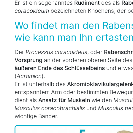
Er ist ein sogenanntes
Rudiment
des als
Rab
coracoideum
bezeichneten Knochens, der be
Wo findet man den Raben
wie kann man Ihn ertaste
Der
Processus coracoideus
, oder
Rabenschn
Vorsprung
an der vorderen oberen Seite de
äußeren Ende des Schlüsselbeins
und etwa
(
Acromion
).
Er ist unterhalb des
Akromioklavikulargelen
entspanntem Arm oder bestimmten Bewegun
dient als
Ansatz für Muskeln
wie den
Muscul
Musculus coracobrachialis
und
Musculus pect
wichtige Bänder.