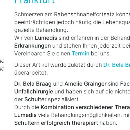
Schmerzen am Rabenschnabelfortsatz können
beeinträchtigen jedoch häufig die Lebensqual
gezielte Behandlung.
Wir von
Lumedis
sind erfahren in der Behan
Erkrankungen
und stehen Ihnen jederzeit be
Vereinbaren Sie einen
Termin
bei uns.
he
Dieser Artikel wurde zuletzt durch
Dr. Bela 
le
überarbeitet.
Dr. Bela Braag
und
Amelie Grainger
sind
Fac
Unfallchirurgie
und haben sich auf die nicht
der
Schulter
spezialisiert.
Durch die
Kombination verschiedener The
Lumedis
viele Behandlungsmöglichkeiten, mi
Schultern erfolgreich therapiert
haben.