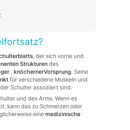
z
lfortsatz?
chulterblatts
, der sich vorne und
nenten Strukturen
des
iger
,
knöcherner
Vorsprung
. Seine
nkt
für verschiedene Muskeln und
der Schulter assoziiert sind.
hulter und des Arms. Wenn es
bt, kann das zu Schmerzen oder
glicherweise eine
medizinische