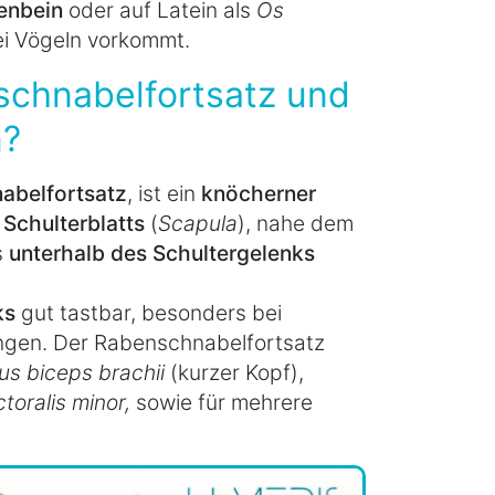
enbein
oder auf Latein als
Os
i Vögeln vorkommt.
schnabelfortsatz und
n?
abelfortsatz
, ist ein
knöcherner
s
Schulterblatts
(
Scapula
), nahe dem
s
unterhalb des Schultergelenks
ks
gut tastbar, besonders bei
gen. Der Rabenschnabelfortsatz
us biceps brachii
(kurzer Kopf),
oralis minor,
sowie für mehrere