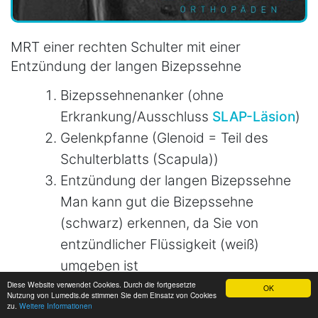
MRT einer rechten Schulter mit einer
Entzündung der langen Bizepssehne
Bizepssehnenanker (ohne
Erkrankung/Ausschluss
SLAP-Läsion
)
Gelenkpfanne (Glenoid = Teil des
Schulterblatts (Scapula))
Entzündung der langen Bizepssehne
Man kann gut die Bizepssehne
(schwarz) erkennen, da Sie von
entzündlicher Flüssigkeit (weiß)
umgeben ist
Oberarmkopf (Humeruskopf)
Diese Website verwendet Cookies. Durch die fortgesetzte
OK
Nutzung von Lumedis.de stimmen Sie dem Einsatz von Cookies
zu.
Weitere Informationen