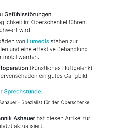
zu
Gefühlsstörungen
,
lichkeit im Oberschenkel führen,
schwert wird.
opäden von
Lumedis
stehen zur
llen und eine effektive Behandlung
er mobil werden.
ftoperation
(künstliches Hüftgelenk)
 Nervenschaden ein gutes Gangbild
er
Sprechstunde
.
 Ashauer - Spezialist für den Oberschenkel
annik Ashauer
hat diesen Artikel für
letzt aktualisiert.