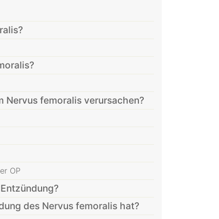
alis?
moralis?
 Nervus femoralis verursachen?
ner OP
s-Entzündung?
ung des Nervus femoralis hat?