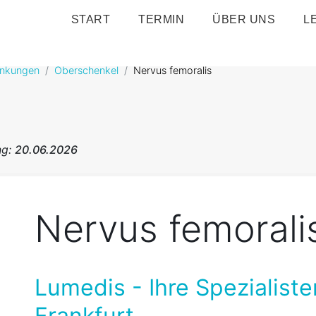
START
TERMIN
ÜBER UNS
L
ankungen
Oberschenkel
Nervus femoralis
ng:
20.06.2026
Nervus femorali
Lumedis - Ihre Spezialiste
Frankfurt