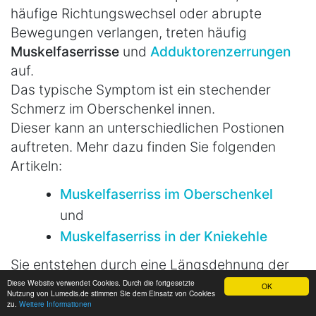
häufige Richtungswechsel oder abrupte
Bewegungen verlangen, treten häufig
Muskelfaserrisse
und
Adduktorenzerrungen
auf.
Das typische Symptom ist ein stechender
Schmerz im Oberschenkel innen.
Dieser kann an unterschiedlichen Postionen
auftreten. Mehr dazu finden Sie folgenden
Artikeln:
Muskelfaserriss im Oberschenkel
und
Muskelfaserriss in der Kniekehle
Sie entstehen durch eine Längsdehnung der
Muskulatur während einer aktiven Kontraktion,
Diese Website verwendet Cookies. Durch die fortgesetzte
OK
Nutzung von Lumedis.de stimmen Sie dem Einsatz von Cookies
die über ihre Elastizitätsgrenze hinausgeht.
zu.
Weitere Informationen