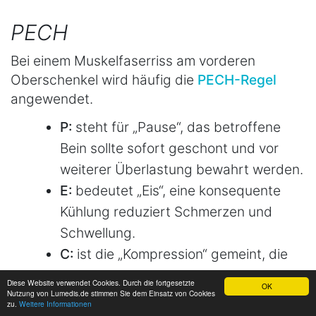
PECH
Bei einem Muskelfaserriss am vorderen
Oberschenkel wird häufig die
PECH-Regel
angewendet.
P:
steht für „Pause“, das betroffene
Bein sollte sofort geschont und vor
weiterer Überlastung bewahrt werden.
E:
bedeutet „Eis“, eine konsequente
Kühlung reduziert Schmerzen und
Schwellung.
C:
ist die „Kompression“ gemeint, die
durch eine elastische Druckbinde am
Diese Website verwendet Cookies. Durch die fortgesetzte
OK
Nutzung von Lumedis.de stimmen Sie dem Einsatz von Cookies
Oberschenkel erreicht wird.
zu.
Weitere Informationen