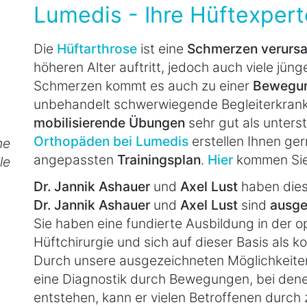
Lumedis - Ihre Hüftexper
Die
Hüftarthrose
ist eine
Schmerzen verurs
höheren Alter auftritt, jedoch auch viele jün
Schmerzen kommt es auch zu einer
Bewegun
unbehandelt schwerwiegende Begleiterkranku
mobilisierende Übungen
sehr gut als unters
Orthopäden bei Lumedis
erstellen Ihnen gern
he
angepassten
Trainingsplan
.
Hier
kommen Sie
le
Dr. Jannik Ashauer
und
Axel Lust
haben diese
Dr. Jannik Ashauer
und
Axel Lust
sind
ausge
Sie haben eine fundierte Ausbildung in der 
Hüftchirurgie und sich auf dieser Basis als ko
Durch unsere ausgezeichneten Möglichkeiten 
eine Diagnostik durch Bewegungen, bei den
entstehen, kann er vielen Betroffenen durch z