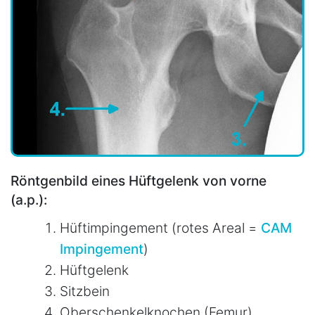
Röntgenbild eines Hüftgelenk von vorne
(a.p.):
Hüftimpingement (rotes Areal =
CAM
Impingement
)
Hüftgelenk
Sitzbein
Oberschenkelknochen (Femur)