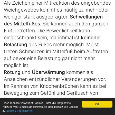
Als Zeichen einer Mitreaktion des umgebendes
Weichgewebes kommt es häufig zu mehr oder
weniger stark ausgeprägten
Schwellungen
des Mittelfußes
. Sie können auch den ganzen
Fuß betreffen. Die Beweglichkeit kann
eingeschränkt sein, manchmal ist
keinerlei
Belastung
des Fußes mehr möglich. Meist
treten Schmerzen im Mittelfuß beim Auftreten
auf bevor eine Belastung gar nicht mehr
möglich ist.
Rötung
und
Überwärmung
kommen als
Anzeichen entzündlicher Veränderungen vor.
Im Rahmen von Knochenbrüchen kann es bei
Bewegung zum Gefühl und Geräusch von
Knochenreiben
kommen. Bei
Nervenreizung
Diese Website verwendet Cookies. Durch die fortgesetzte
OK
sind
Missempfindungen
(Taubheit/Kribbeln)
Nutzung von Lumedis.de stimmen Sie dem Einsatz von Cookies
zu.
Weitere Informationen
möglich.