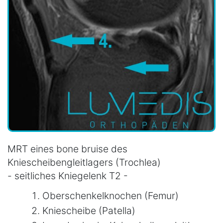
MRT eines bone bruise des
Kniescheibengleitlagers (Trochlea)
- seitliches Kniegelenk T2 -
Oberschenkelknochen (Femur)
Kniescheibe (Patella)