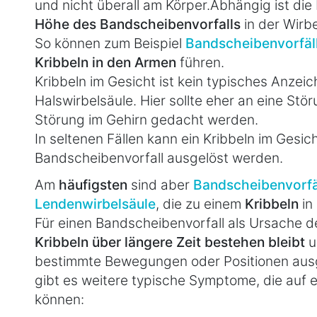
und nicht überall am Körper.Abhängig ist die 
Höhe des Bandscheibenvorfalls
in der Wirbe
So können zum Beispiel
Bandscheibenvorfäll
Kribbeln in den Armen
führen.
Kribbeln im Gesicht ist kein typisches Anzei
Halswirbelsäule. Hier sollte eher an eine St
Störung im Gehirn gedacht werden.
In seltenen Fällen kann ein Kribbeln im Gesi
Bandscheibenvorfall ausgelöst werden.
Am
häufigsten
sind aber
Bandscheibenvorfäl
Lendenwirbelsäule
, die zu einem
Kribbeln
in
Für einen Bandscheibenvorfall als Ursache d
Kribbeln über längere Zeit bestehen bleibt
u
bestimmte Bewegungen oder Positionen ausge
gibt es weitere typische Symptome, die auf 
können: