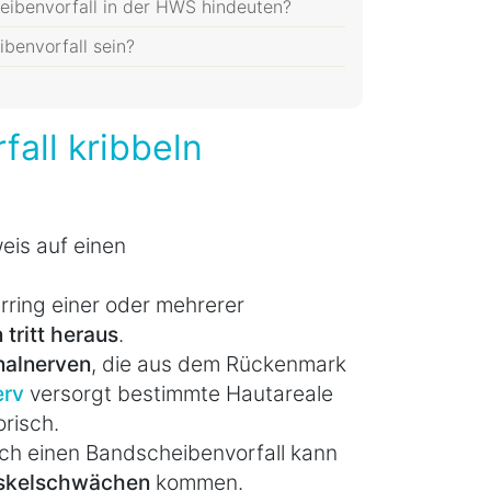
eibenvorfall in der HWS hindeuten?
benvorfall sein?
all kribbeln
eis auf einen
rring einer oder mehrerer
 tritt heraus
.
nalnerven
, die aus dem Rückenmark
erv
versorgt bestimmte Hautareale
risch.
ch einen Bandscheibenvorfall kann
skelschwächen
kommen.