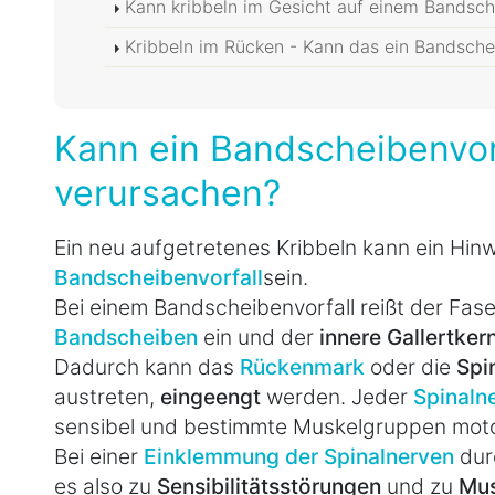
Kann kribbeln im Gesicht auf einem Bandsch
Kribbeln im Rücken - Kann das ein Bandschei
Kann ein Bandscheibenvorf
verursachen?
Ein neu aufgetretenes Kribbeln kann ein Hinw
Bandscheibenvorfall
sein.
Bei einem Bandscheibenvorfall reißt der Fase
Bandscheiben
ein und der
innere Gallertkern
Dadurch kann das
Rückenmark
oder die
Spi
austreten,
eingeengt
werden. Jeder
Spinaln
sensibel und bestimmte Muskelgruppen moto
Bei einer
Einklemmung der Spinalnerven
dur
es also zu
Sensibilitätsstörungen
und zu
Mu