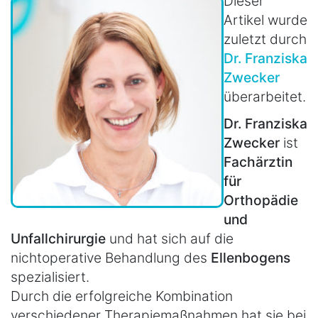
Dieser
Artikel wurde
zuletzt durch
Dr. Franziska
Zwecker
überarbeitet.
Dr. Franziska
Zwecker
ist
Fachärztin
für
Orthopädie
und
Unfallchirurgie
und hat sich auf die
nichtoperative Behandlung des
Ellenbogens
spezialisiert.
Durch die erfolgreiche Kombination
verschiedener Therapiemaßnahmen hat sie bei