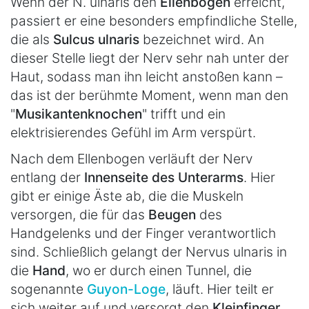
Wenn der N. ulnaris den
Ellenbogen
erreicht,
passiert er eine besonders empfindliche Stelle,
die als
Sulcus ulnaris
bezeichnet wird. An
dieser Stelle liegt der Nerv sehr nah unter der
Haut, sodass man ihn leicht anstoßen kann –
das ist der berühmte Moment, wenn man den
"
Musikantenknochen
" trifft und ein
elektrisierendes Gefühl im Arm verspürt.
Nach dem Ellenbogen verläuft der Nerv
entlang der
Innenseite des Unterarms
. Hier
gibt er einige Äste ab, die die Muskeln
versorgen, die für das
Beugen
des
Handgelenks und der Finger verantwortlich
sind. Schließlich gelangt der Nervus ulnaris in
die
Hand
, wo er durch einen Tunnel, die
sogenannte
Guyon-Loge
, läuft. Hier teilt er
sich weiter auf und versorgt den
Kleinfinger