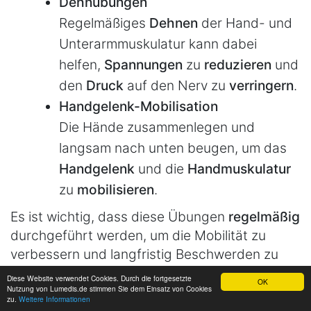
Dehnübungen
Regelmäßiges
Dehnen
der Hand- und
Unterarmmuskulatur kann dabei
helfen,
Spannungen
zu
reduzieren
und
den
Druck
auf den Nerv zu
verringern
.
Handgelenk-Mobilisation
Die Hände zusammenlegen und
langsam nach unten beugen, um das
Handgelenk
und die
Handmuskulatur
zu
mobilisieren
.
Es ist wichtig, dass diese Übungen
regelmäßig
durchgeführt werden, um die Mobilität zu
verbessern und langfristig Beschwerden zu
lindern. In schwereren Fällen sollten die
Diese Website verwendet Cookies. Durch die fortgesetzte
OK
Nutzung von Lumedis.de stimmen Sie dem Einsatz von Cookies
Übungen unter Anleitung eines
zu.
Weitere Informationen
Sportwissenschaftlers
erfolgen.