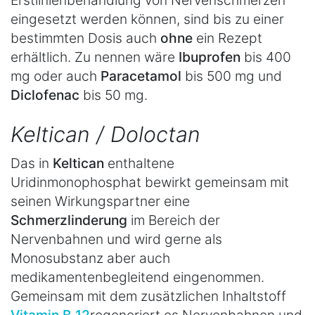
Erstlinienbehandlung von Nervenschmerzen
eingesetzt werden können, sind bis zu einer
bestimmten Dosis auch
ohne
ein Rezept
erhältlich. Zu nennen wäre
Ibuprofen
bis 400
mg oder auch
Paracetamol
bis 500 mg und
Diclofenac
bis 50 mg.
Keltican / Doloctan
Das in
Keltican
enthaltene
Uridinmonophosphat bewirkt gemeinsam mit
seinen Wirkungspartner eine
Schmerzlinderung
im Bereich der
Nervenbahnen und wird gerne als
Monosubstanz aber auch
medikamentenbegleitend eingenommen.
Gemeinsam mit dem zusätzlichen Inhaltstoff
Vitamin B 12
regeneriert es Nervenbahnen und