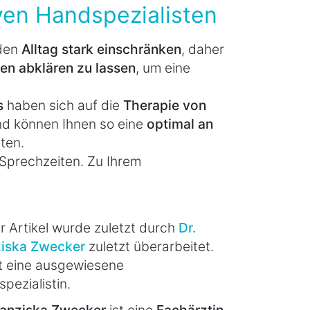
ven Handspezialisten
den
Alltag stark einschränken
, daher
en abklären zu lassen
, um eine
is
haben sich auf die
Therapie von
d können Ihnen so eine
optimal an
ten.
 Sprechzeiten. Zu Ihrem
r Artikel wurde zuletzt durch
Dr.
ziska Zwecker
zuletzt überarbeitet.
st eine ausgewiesene
pezialistin.
Franziska Zwecker
ist eine
Fachärztin