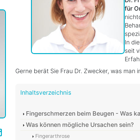
für O
nicht
Beha
spezia
In di
seit 
Erfah
Gerne berät Sie Frau Dr. Zwecker, was man in
Inhaltsverzeichnis
Fingerschmerzen beim Beugen - Was ka
Was können mögliche Ursachen sein?
Fingerarthrose