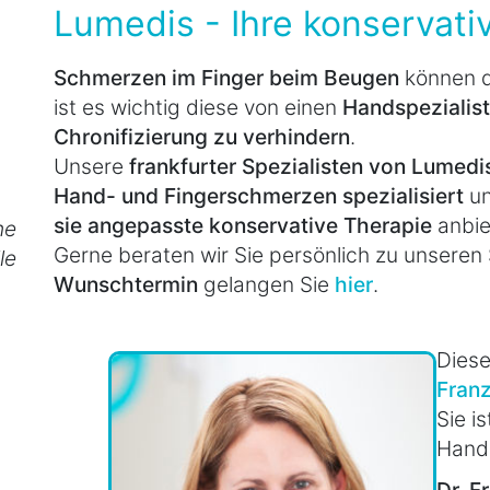
Lumedis - Ihre konservati
Schmerzen im Finger beim Beugen
können 
ist es wichtig diese von einen
Handspezialist
Chronifizierung zu verhindern
.
Unsere
frankfurter Spezialisten von Lumed
Hand- und Fingerschmerzen spezialisiert
un
sie angepasste konservative Therapie
anbie
he
Gerne beraten wir Sie persönlich zu unseren
le
Wunschtermin
gelangen Sie
hier
.
Diese
Fran
Sie i
Hands
Dr. 