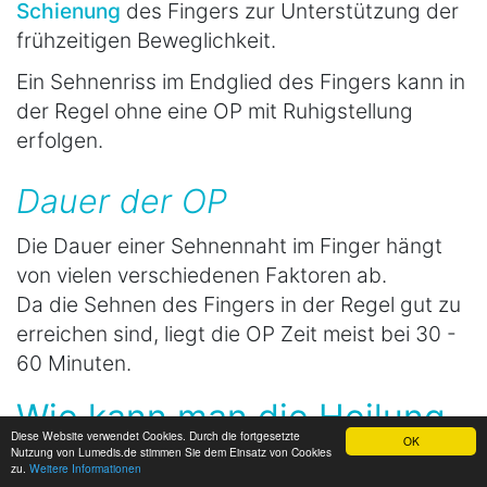
Schienung
des Fingers zur Unterstützung der
frühzeitigen Beweglichkeit.
Ein Sehnenriss im Endglied des Fingers kann in
der Regel ohne eine OP mit Ruhigstellung
erfolgen.
Dauer der OP
Die Dauer einer Sehnennaht im Finger hängt
von vielen verschiedenen Faktoren ab.
Da die Sehnen des Fingers in der Regel gut zu
erreichen sind, liegt die OP Zeit meist bei 30 -
60 Minuten.
Wie kann man die Heilung
Diese Website verwendet Cookies. Durch die fortgesetzte
OK
nach einem Sehnenriss im
Nutzung von Lumedis.de stimmen Sie dem Einsatz von Cookies
zu.
Weitere Informationen