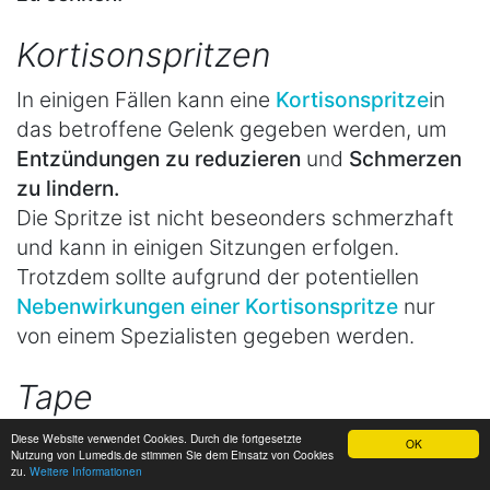
Kortisonspritzen
In einigen Fällen kann eine
Kortisonspritze
in
das betroffene Gelenk gegeben werden, um
Entzündungen zu reduzieren
und
Schmerzen
zu lindern.
Die Spritze ist nicht beseonders schmerzhaft
und kann in einigen Sitzungen erfolgen.
Trotzdem sollte aufgrund der potentiellen
Nebenwirkungen einer Kortisonspritze
nur
von einem Spezialisten gegeben werden.
Tape
Das Anlegen von
Tape
um den betroffenen
Diese Website verwendet Cookies. Durch die fortgesetzte
OK
Nutzung von Lumedis.de stimmen Sie dem Einsatz von Cookies
Finger kann zur
Stabilisierung des Gelenks
zu.
Weitere Informationen