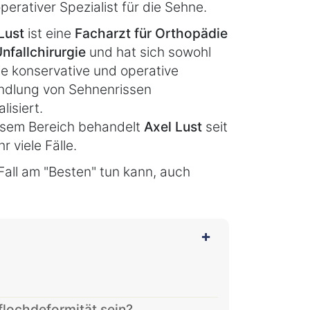
perativer Spezialist für die Sehne.
 Lust
ist eine
Facharzt für Orthopädie
nfallchirurgie
und hat sich sowohl
ie konservative und operative
ndlung von Sehnenrissen
lisiert.
esem Bereich behandelt
Axel Lust
seit
 viele Fälle.
Fall am "Besten" tun kann, auch
lochdeformität sein?