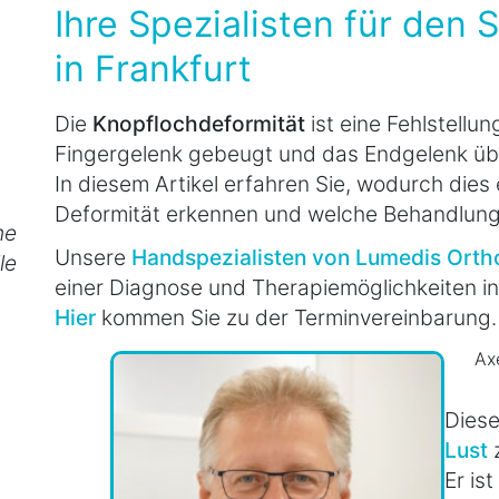
Ihre Spezialisten für den
in Frankfurt
Die
Knopflochdeformität
ist eine Fehlstellun
Fingergelenk gebeugt und das Endgelenk übe
In diesem Artikel erfahren Sie, wodurch dies
Deformität erkennen und welche Behandlung
he
Unsere
Handspezialisten von Lumedis Ort
le
einer Diagnose und Therapiemöglichkeiten in 
Hier
kommen Sie zu der Terminvereinbarung.
Axe
Diese
Lust
z
Er is