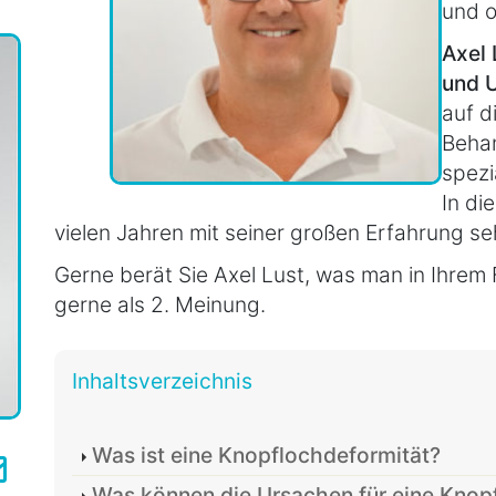
und o
Axel
und U
auf d
Beha
spezia
In di
vielen Jahren mit seiner großen Erfahrung sehr
Gerne berät Sie Axel Lust, was man in Ihrem 
gerne als 2. Meinung.
Inhaltsverzeichnis
Was ist eine Knopflochdeformität?
Was können die Ursachen für eine Knopf