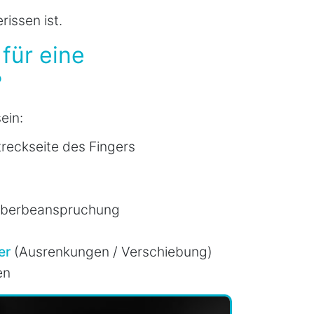
rissen ist.
für eine
?
ein:
treckseite des Fingers
Überbeanspruchung
er
(Ausrenkungen / Verschiebung)
en