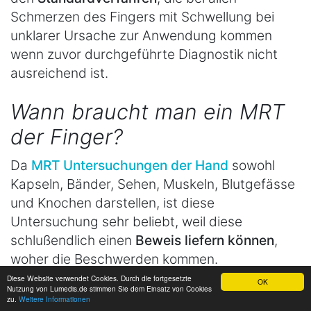
Schmerzen des Fingers mit Schwellung bei
unklarer Ursache zur Anwendung kommen
wenn zuvor durchgeführte Diagnostik nicht
ausreichend ist.
Wann braucht man ein MRT
der Finger?
Da
MRT Untersuchungen der Hand
sowohl
Kapseln, Bänder, Sehen, Muskeln, Blutgefässe
und Knochen darstellen, ist diese
Untersuchung sehr beliebt, weil diese
schlußendlich einen
Beweis liefern können
,
woher die Beschwerden kommen.
Diese Website verwendet Cookies. Durch die fortgesetzte
OK
Da die Wartezeit auf ein
MRT der Hand
aber
Nutzung von Lumedis.de stimmen Sie dem Einsatz von Cookies
zu.
Weitere Informationen
lange ist und die Kosten hoch sind, würde man