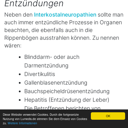
Entzündungen
Neben den
Interkostalneuropathien
sollte man
auch immer entzündliche Prozesse in Organen
beachten, die ebenfalls auch in die
Rippenbögen ausstrahlen können. Zu nennen
wären:
Blinddarm- oder auch
Darmentzündung
Divertikulitis
Gallenblasenentzündung
Bauchspeicheldrüsenentzündung
Hepatitis (Entzündung der Leber)
Die Betroffenen berichten von
Diese Website verwendet Cookies. Durch die fortgesetzte
S
chmerzen im Bauch rechts unter der
OK
Nutzung von Lumedis.de stimmen Sie dem Einsatz von Cookies
zu.
Weitere Informationen
Rippe.