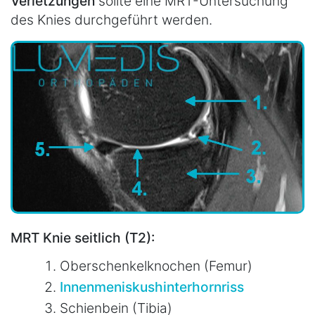
Verletzungen
sollte eine MRT-Untersuchung
des Knies durchgeführt werden.
MRT Knie seitlich (T2):
Oberschenkelknochen (Femur)
Innenmeniskushinterhornriss
Schienbein (Tibia)