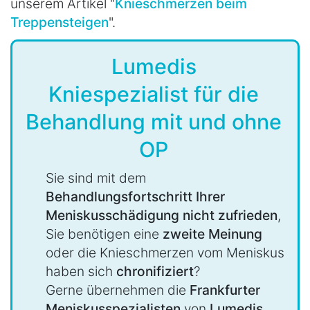
unserem Artikel "
Knieschmerzen beim
Treppensteigen
".
Lumedis
Kniespezialist für die
Behandlung mit und ohne
OP
Sie sind mit dem
Behandlungsfortschritt Ihrer
Meniskusschädigung nicht zufrieden
,
Sie benötigen eine
zweite Meinung
oder die Knieschmerzen vom Meniskus
haben sich
chronifiziert
?
Gerne übernehmen die
Frankfurter
Meniskusspezialisten
von
Lumedis