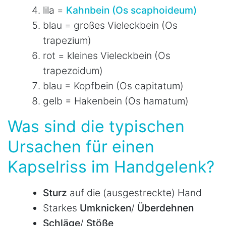
lila =
Kahnbein (Os scaphoideum)
blau = großes Vieleckbein (Os
trapezium)
rot = kleines Vieleckbein (Os
trapezoidum)
blau = Kopfbein (Os capitatum)
gelb = Hakenbein (Os hamatum)
Was sind die typischen
Ursachen für einen
Kapselriss im Handgelenk?
Sturz
auf die (ausgestreckte) Hand
Starkes
Umknicken
/
Überdehnen
Schläge
/
Stöße