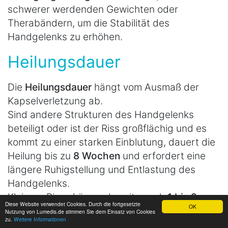
schwerer werdenden Gewichten oder
Therabändern, um die Stabilität des
Handgelenks zu erhöhen.
Heilungsdauer
Die
Heilungsdauer
hängt vom Ausmaß der
Kapselverletzung ab.
Sind andere Strukturen des Handgelenks
beteiligt oder ist der Riss großflächig und es
kommt zu einer starken Einblutung, dauert die
Heilung bis zu
8 Wochen
und erfordert eine
längere Ruhigstellung und Entlastung des
Handgelenks.
Kleinere Risse können bereits nach
1 bis 2
Diese Website verwendet Cookies. Durch die fortgesetzte
OK
Wochen
wiederhergestellt sein.
Nutzung von Lumedis.de stimmen Sie dem Einsatz von Cookies
zu.
Weitere Informationen