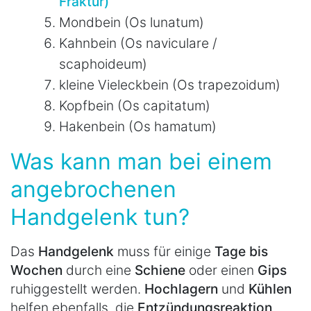
Fraktur)
Mondbein (Os lunatum)
Kahnbein (Os naviculare /
scaphoideum)
kleine Vieleckbein (Os trapezoidum)
Kopfbein (Os capitatum)
Hakenbein (Os hamatum)
Was kann man bei einem
angebrochenen
Handgelenk tun?
Das
Handgelenk
muss für einige
Tage bis
Wochen
durch eine
Schiene
oder einen
Gips
ruhiggestellt werden.
Hochlagern
und
Kühlen
helfen ebenfalls, die
Entzündungsreaktion