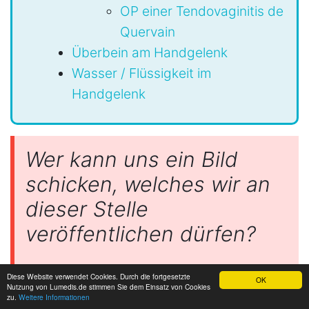
OP einer Tendovaginitis de
Quervain
Überbein am Handgelenk
Wasser / Flüssigkeit im
Handgelenk
Wer kann uns ein Bild
schicken, welches wir an
dieser Stelle
veröffentlichen dürfen?
Wir freuen uns, wenn Sie uns mit
Diese Website verwendet Cookies. Durch die fortgesetzte
OK
Nutzung von Lumedis.de stimmen Sie dem Einsatz von Cookies
Bildmaterial unterstützen würden, was
zu.
Weitere Informationen
wir anonym auf
Lumedis
veröffentlichen