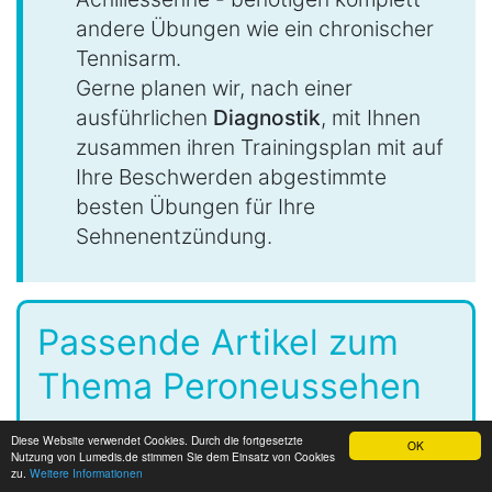
andere Übungen wie ein chronischer
Tennisarm.
Gerne planen wir, nach einer
ausführlichen
Diagnostik
, mit Ihnen
zusammen ihren Trainingsplan mit auf
Ihre Beschwerden abgestimmte
besten Übungen für Ihre
Sehnenentzündung.
Passende Artikel zum
Thema Peroneussehen
Peroneussehne
Diese Website verwendet Cookies. Durch die fortgesetzte
OK
Nutzung von Lumedis.de stimmen Sie dem Einsatz von Cookies
Peroneusparese
zu.
Weitere Informationen