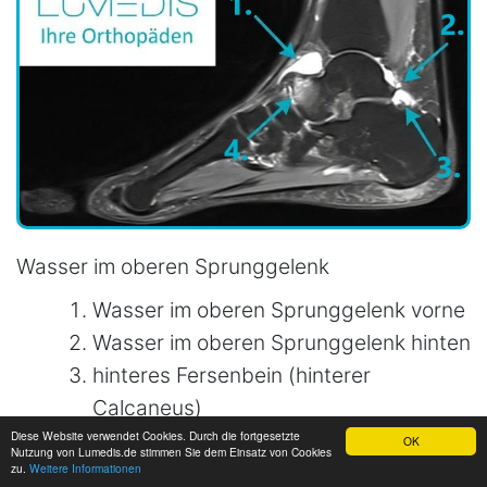
Wasser im oberen Sprunggelenk
Wasser im oberen Sprunggelenk vorne
Wasser im oberen Sprunggelenk hinten
hinteres Fersenbein (hinterer
Calcaneus)
Diese Website verwendet Cookies. Durch die fortgesetzte
Bone bruise zwischen Sprungbein
OK
Nutzung von Lumedis.de stimmen Sie dem Einsatz von Cookies
zu.
Weitere Informationen
(Talus) und Kahnbein (Os naviculare)