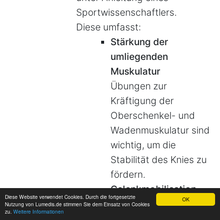
Sportwissenschaftlers.
Diese umfasst:
Stärkung der
umliegenden
Muskulatur
Übungen zur
Kräftigung der
Oberschenkel- und
Wadenmuskulatur sind
wichtig, um die
Stabilität des Knies zu
fördern.
Gelenkmobilisation
Diese Website verwendet Cookies. Durch die fortgesetzte
OK
Passive und aktive
Nutzung von Lumedis.de stimmen Sie dem Einsatz von Cookies
zu.
Weitere Informationen
Mobilisationsübungen,