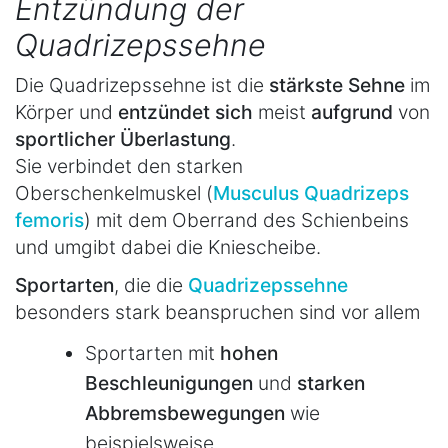
Entzündung der
Quadrizepssehne
Die Quadrizepssehne ist die
stärkste Sehne
im
Körper und
entzündet sich
meist
aufgrund
von
sportlicher Überlastung
.
Sie verbindet den starken
Oberschenkelmuskel (
Musculus Quadrizeps
femoris
) mit dem Oberrand des Schienbeins
und umgibt dabei die Kniescheibe.
Sportarten
, die die
Quadrizepssehne
besonders stark beanspruchen sind vor allem
Sportarten mit
hohen
Beschleunigungen
und
starken
Abbremsbewegungen
wie
beispielsweise