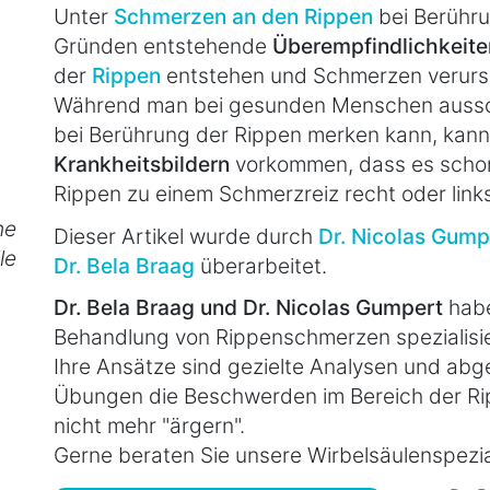
Unter
Schmerzen an den Rippen
bei Berühru
Gründen entstehende
Überempfindlichkeite
der
Rippen
entstehen und Schmerzen verurs
Während man bei gesunden Menschen ausschl
bei Berührung der Rippen merken kann, kann
Krankheitsbildern
vorkommen, dass es schon
Rippen zu einem Schmerzreiz recht oder link
he
Dieser Artikel wurde durch
Dr. Nicolas Gump
le
Dr. Bela Braag
überarbeitet.
Dr. Bela Braag und Dr. Nicolas Gumpert
habe
Behandlung von Rippenschmerzen spezialisie
Ihre Ansätze sind gezielte Analysen und a
Übungen die Beschwerden im Bereich der Rip
nicht mehr "ärgern".
Gerne beraten Sie unsere Wirbelsäulenspezia