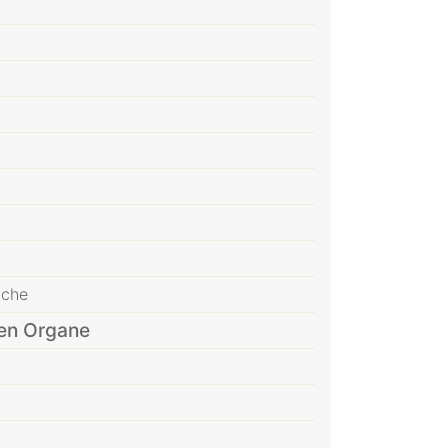
äche
ren Organe