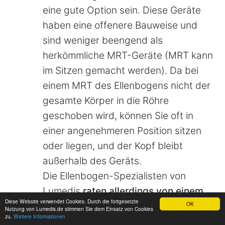
eine gute Option sein. Diese Geräte
haben eine offenere Bauweise und
sind weniger beengend als
herkömmliche MRT-Geräte (MRT kann
im Sitzen gemacht werden). Da bei
einem MRT des Ellenbogens nicht der
gesamte Körper in die Röhre
geschoben wird, können Sie oft in
einer angenehmeren Position sitzen
oder liegen, und der Kopf bleibt
außerhalb des Geräts.
Die Ellenbogen-Spezialisten von
Lumedis
raten allerdings von einem
Diese Website verwendet Cookies. Durch die fortgesetzte
offenen MRT ab
, da die Bildqualität -
OK
Nutzung von Lumedis.de stimmen Sie dem Einsatz von Cookies
zu.
Weitere Informationen
insbesondere bei kniffeligen