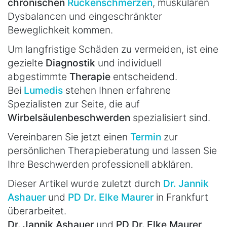
chronischen
Rückenschmerzen
, muskulären
Dysbalancen und eingeschränkter
Beweglichkeit kommen.
Um langfristige Schäden zu vermeiden, ist eine
gezielte
Diagnostik
und individuell
abgestimmte
Therapie
entscheidend.
Bei
Lumedis
stehen Ihnen erfahrene
Spezialisten zur Seite, die auf
Wirbelsäulenbeschwerden
spezialisiert sind.
Vereinbaren Sie jetzt einen
Termin
zur
persönlichen Therapieberatung und lassen Sie
Ihre Beschwerden professionell abklären.
Dieser Artikel wurde zuletzt durch
Dr. Jannik
Ashauer
und
PD Dr. Elke Maurer
in Frankfurt
überarbeitet.
Dr. Jannik Ashauer
und
PD Dr. Elke Maurer