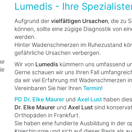
Lumedis - Ihre Spezialist
Aufgrund der
vielfältigen Ursachen
, die zu
können, sollte eine zügige Diagnostik von e
werden.
Hinter Wadenschmerzen im Ruhezustand kön
gefährliche Ursachen verbergen.
he
Wir von
Lumedis
kümmern uns umfassend um
le
Gerne schauen wir uns Ihren Fall umfangreich
da wir viel Erfahrung mit Wadenschmerzen 
Vereinbaren Sie hier Ihren
Termin
!
PD Dr. Elke Maurer
und
Axel Lust
haben diesen
Dr. Elke Maurer
und
Axel Lust
sind konservat
Orthopäden in Frankfurt.
Sie haben eine fundierte Ausbildung in der 
Kniechirurgie und sich auf dieser Basis als a