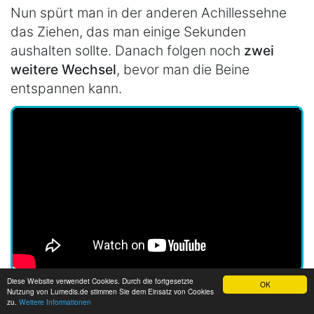
Nun spürt man in der anderen Achillessehne
das Ziehen, das man einige Sekunden
aushalten sollte. Danach folgen noch
zwei
weitere Wechsel
, bevor man die Beine
entspannen kann.
Diese Website verwendet Cookies. Durch die fortgesetzte
OK
Nutzung von Lumedis.de stimmen Sie dem Einsatz von Cookies
Dehnen an der Treppe sollte
zu.
Weitere Informationen