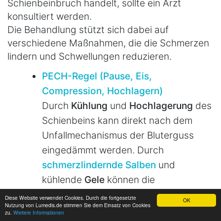
Schienbeinbruch handelt, sollte ein Arzt
konsultiert werden.
Die Behandlung stützt sich dabei auf
verschiedene Maßnahmen, die die Schmerzen
lindern und Schwellungen reduzieren.
PECH-Regel (Pause, Eis,
Compression, Hochlagern)
Durch
Kühlung
und
Hochlagerung
des
Schienbeins kann direkt nach dem
Unfallmechanismus der Bluterguss
eingedämmt werden. Durch
schmerzlindernde Salben
und
kühlende
Gele
können die
Beschwerden gebessert werden. Es
Diese Website verwendet Cookies. Durch die fortgesetzte
OK
Nutzung von Lumedis.de stimmen Sie dem Einsatz von Cookies
gibt auch einige
Hausmittel gegen
zu.
Weitere Informationen