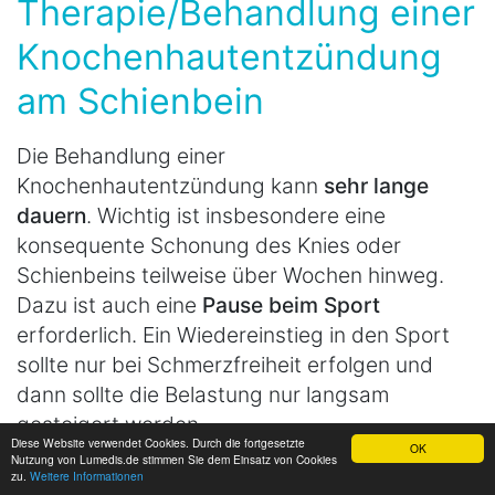
Therapie/Behandlung einer
Knochenhautentzündung
am Schienbein
Die Behandlung einer
Knochenhautentzündung kann
sehr lange
dauern
. Wichtig ist insbesondere eine
konsequente Schonung des Knies oder
Schienbeins teilweise über Wochen hinweg.
Dazu ist auch eine
Pause beim Sport
erforderlich. Ein Wiedereinstieg in den Sport
sollte nur bei Schmerzfreiheit erfolgen und
dann sollte die Belastung nur langsam
gesteigert werden.
Diese Website verwendet Cookies. Durch die fortgesetzte
OK
Bei Schmerzen kann
Kühlung
helfen, zum
Nutzung von Lumedis.de stimmen Sie dem Einsatz von Cookies
zu.
Weitere Informationen
Beispiel mit einem
kühlen Druckverband
. Bei