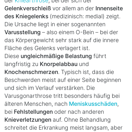
der
Kniearthrose
, bei der sich der
Gelenkverschleiß
vor allem an der
Innenseite
des Kniegelenks
(medizinisch: medial) zeigt.
Die Ursache liegt in einer sogenannten
Varusstellung
– also einem O-Bein – bei der
das Körpergewicht sehr stark auf die innere
Fläche des Gelenks verlagert ist.
Diese
ungleichmäßige Belastung
führt
langfristig zu
Knorpelabbau
und
Knochenschmerzen
. Typisch ist, dass die
Beschwerden meist auf einer Seite beginnen
und sich im Verlauf verstärken. Die
Varusgonarthrose tritt besonders häufig bei
älteren Menschen, nach
Meniskusschäden
,
bei
Fehlstellungen
oder nach anderen
Knieverletzungen
auf. Ohne Behandlung
schreitet die Erkrankung meist langsam, aber