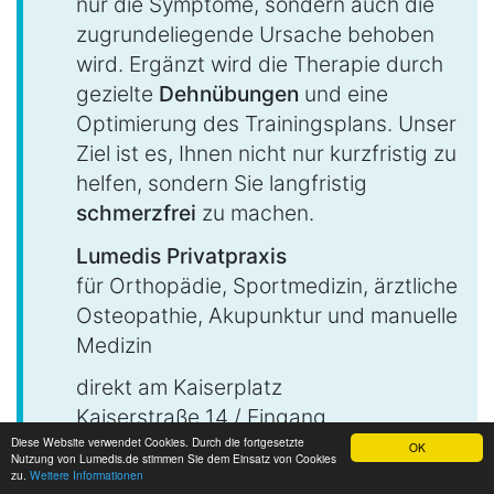
nur die Symptome, sondern auch die
zugrundeliegende Ursache behoben
wird. Ergänzt wird die Therapie durch
gezielte
Dehnübungen
und eine
Optimierung des Trainingsplans. Unser
Ziel ist es, Ihnen nicht nur kurzfristig zu
helfen, sondern Sie langfristig
schmerzfrei
zu machen.
Lumedis Privatpraxis
für Orthopädie, Sportmedizin, ärztliche
Osteopathie, Akupunktur und manuelle
Medizin
direkt am Kaiserplatz
Kaiserstraße 14 / Eingang
Kirchnerstraße 2
Diese Website verwendet Cookies. Durch die fortgesetzte
OK
Nutzung von Lumedis.de stimmen Sie dem Einsatz von Cookies
60311 Frankfurt am Main
zu.
Weitere Informationen