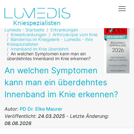
Tog
Lumedis - Startseite
Erkrankungen
Knieerkrankungen
Arthroskopie vom Knie
Bänderriss im Kniegelenk - Lumedis - Ihre
Kniespezialisten
Innenband im Knie überdehnt
An welchen Symptomen kann man ein
überdehntes Innenband im Knie erkennen?
An welchen Symptomen
kann man ein überdehntes
Innenband im Knie erkennen?
Autor:
PD Dr. Elke Maurer
Veröffentlicht:
24.03.2025
-
Letzte Änderung:
08.08.2026