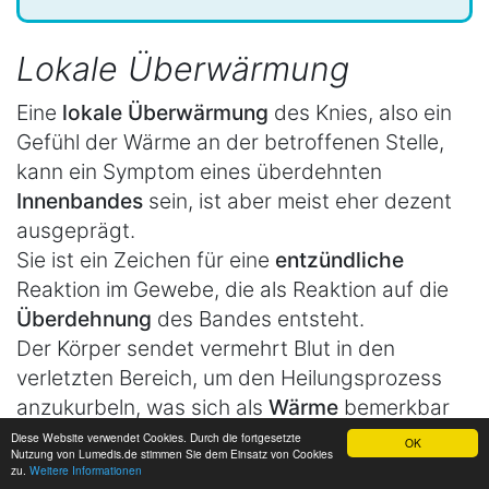
Lokale Überwärmung
Eine
lokale Überwärmung
des Knies, also ein
Gefühl der Wärme an der betroffenen Stelle,
kann ein Symptom eines überdehnten
Innenbandes
sein, ist aber meist eher dezent
ausgeprägt.
Sie ist ein Zeichen für eine
entzündliche
Reaktion im Gewebe, die als Reaktion auf die
Überdehnung
des Bandes entsteht.
Der Körper sendet vermehrt Blut in den
verletzten Bereich, um den Heilungsprozess
anzukurbeln, was sich als
Wärme
bemerkbar
macht.
Diese Website verwendet Cookies. Durch die fortgesetzte
OK
Nutzung von Lumedis.de stimmen Sie dem Einsatz von Cookies
zu.
Weitere Informationen
Im Vergleich zu schwerwiegenderen