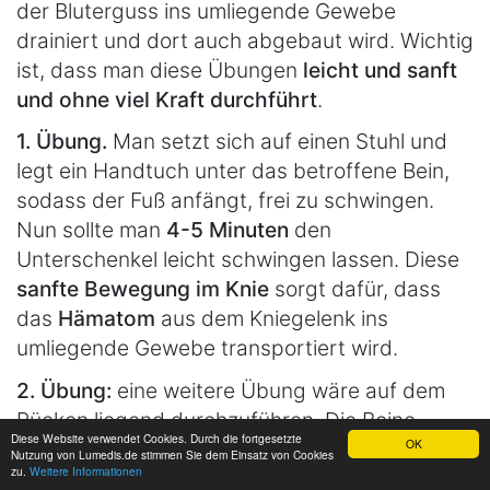
der Bluterguss ins umliegende Gewebe
drainiert und dort auch abgebaut wird. Wichtig
ist, dass man diese Übungen
leicht und sanft
und ohne viel Kraft durchführt
.
1. Übung.
Man setzt sich auf einen Stuhl und
legt ein Handtuch unter das betroffene Bein,
sodass der Fuß anfängt, frei zu schwingen.
Nun sollte man
4-5 Minuten
den
Unterschenkel leicht schwingen lassen. Diese
sanfte Bewegung im Knie
sorgt dafür, dass
das
Hämatom
aus dem Kniegelenk ins
umliegende Gewebe transportiert wird.
2. Übung:
eine weitere Übung wäre auf dem
Rücken liegend durchzuführen. Die Beine
Diese Website verwendet Cookies. Durch die fortgesetzte
OK
werden gen Decke gerichtet und es wird eine
Nutzung von Lumedis.de stimmen Sie dem Einsatz von Cookies
zu.
Weitere Informationen
leichte Tretbewegung in der Luft begonnen.