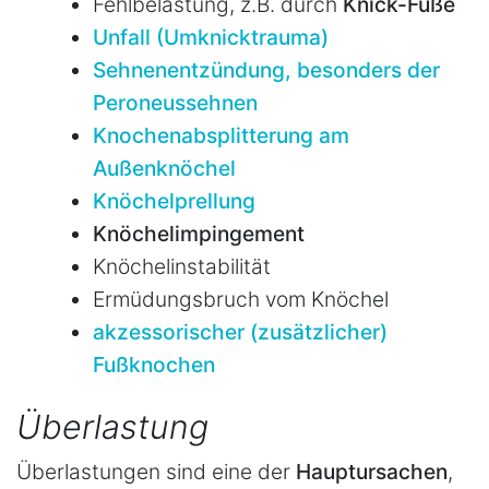
Fehlbelastung, z.B. durch
Knick-Füße
Unfall (Umknicktrauma)
Sehnenentzündung, besonders der
Peroneussehnen
Knochenabsplitterung am
Außenknöchel
Knöchelprellung
Knöchelimpingement
Knöchelinstabilität
Ermüdungsbruch vom Knöchel
akzessorischer (zusätzlicher)
Fußknochen
Überlastung
Überlastungen sind eine der
Hauptursachen
,