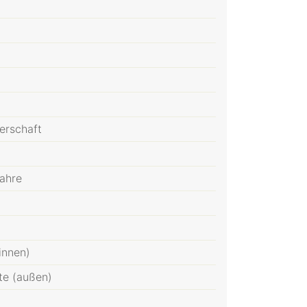
erschaft
jahre
innen)
te (außen)