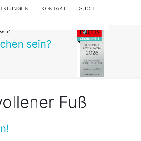
EISTUNGEN
KONTAKT
SUCHE
sein?
achen sein?
wollener Fuß
n!