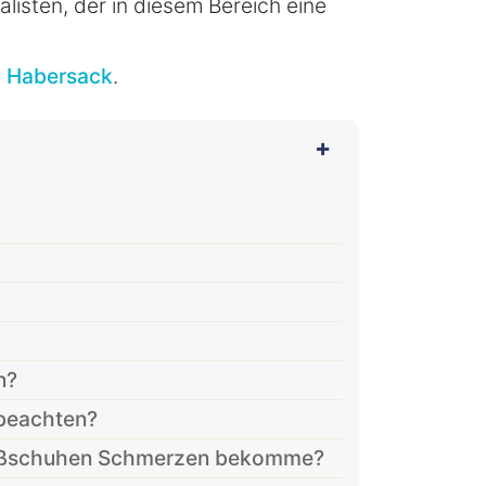
alisten, der in diesem Bereich eine
o Habersack
.
n?
 beachten?
fußschuhen Schmerzen bekomme?