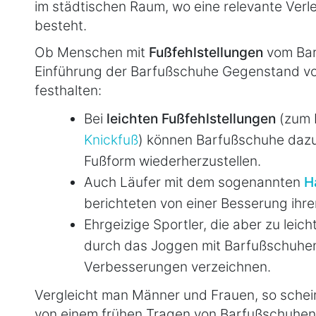
im städtischen Raum, wo eine relevante Ver
besteht.
Ob Menschen mit
Fußfehlstellungen
vom Barf
Einführung der Barfußschuhe Gegenstand von
festhalten:
Bei
leichten Fußfehlstellungen
(zum 
Knickfuß
) können Barfußschuhe dazu 
Fußform wiederherzustellen.
Auch Läufer mit dem sogenannten
H
berichteten von einer Besserung ihr
Ehrgeizige Sportler, die aber zu leic
durch das Joggen mit Barfußschuhen
Verbesserungen verzeichnen.
Vergleicht man Männer und Frauen, so schein
von einem frühen Tragen von Barfußschuhen