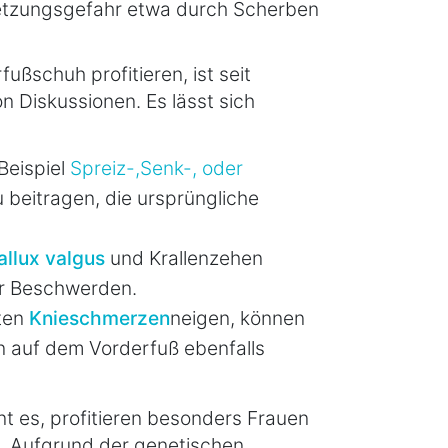
letzungsgefahr etwa durch Scherben
ußschuh profitieren, ist seit
 Diskussionen. Es lässt sich
Beispiel
Spreiz-,Senk-, oder
beitragen, die ursprüngliche
allux valgus
und Krallenzehen
er Beschwerden.
hten
Knieschmerzen
neigen, können
 auf dem Vorderfuß ebenfalls
t es, profitieren besonders Frauen
. Aufgrund der genetischen