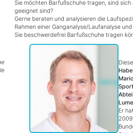
Sie möchten Barfußschuhe tragen, sind sich a
geeignet sind?
Gerne beraten und analysieren die Laufspezi
Rahmen einer Ganganalyse/Laufanalyse und er
Sie beschwerdefrei Barfußschuhe tragen kö
he
Diese
le
Habe
Mari
Sport
Abtei
Lume
Er ha
2009
Bunde