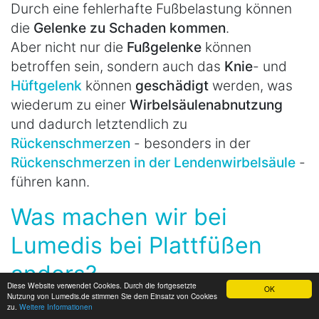
Durch eine fehlerhafte Fußbelastung können
die
Gelenke zu Schaden kommen
.
Aber nicht nur die
Fußgelenke
können
betroffen sein, sondern auch das
Knie
- und
Hüftgelenk
können
geschädigt
werden, was
wiederum zu einer
Wirbelsäulenabnutzung
und dadurch letztendlich zu
Rückenschmerzen
- besonders in der
Rückenschmerzen in der Lendenwirbelsäule
-
führen kann.
Was machen wir bei
Lumedis bei Plattfüßen
anders?
Diese Website verwendet Cookies. Durch die fortgesetzte
OK
Nutzung von Lumedis.de stimmen Sie dem Einsatz von Cookies
zu.
Weitere Informationen
Laufanalyse/ Ganganalyse