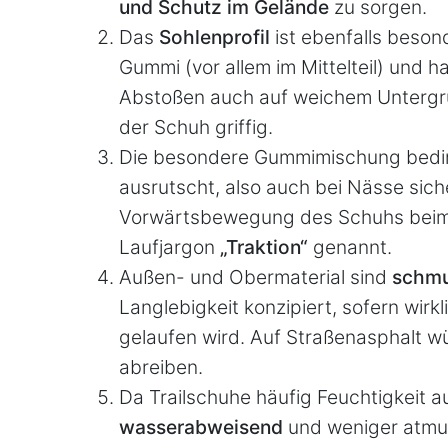
und Schutz im Gelände
zu sorgen.
Das
Sohlenprofil
ist ebenfalls besond
Gummi (vor allem im Mittelteil) und h
Abstoßen auch auf weichem Untergrun
der Schuh griffig.
Die besondere Gummimischung bedin
ausrutscht, also auch bei Nässe siche
Vorwärtsbewegung des Schuhs beim L
Laufjargon
„Traktion“
genannt.
Außen- und Obermaterial sind
schmu
Langlebigkeit konzipiert, sofern wir
gelaufen wird. Auf Straßenasphalt w
abreiben.
Da Trailschuhe häufig Feuchtigkeit a
wasserabweisend
und weniger atmun