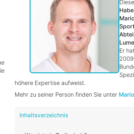
Diese
Habe
Mari
Sport
Abtei
Lume
Er ha
2009
he
Bunde
le
Spezi
höhere Expertise aufweist.
Mehr zu seiner Person finden Sie unter
Mari
Inhaltsverzeichnis