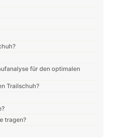
schuh?
aufanalyse für den optimalen
nen Trailschuh?
e?
ge tragen?