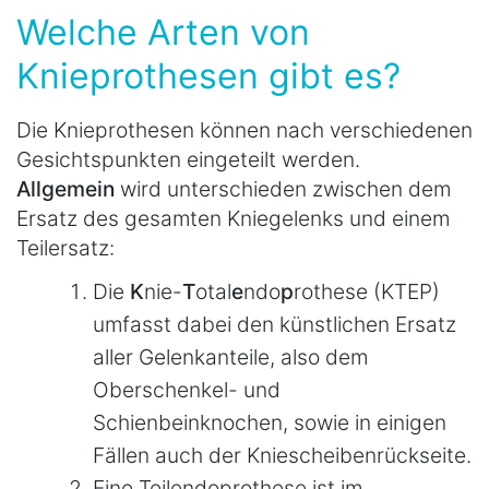
Welche Arten von
Knieprothesen gibt es?
Die Knieprothesen können nach verschiedenen
Gesichtspunkten eingeteilt werden.
Allgemein
wird unterschieden zwischen dem
Ersatz des gesamten Kniegelenks und einem
Teilersatz:
Die
K
nie-
T
otal
e
ndo
p
rothese (KTEP)
umfasst dabei den künstlichen Ersatz
aller Gelenkanteile, also dem
Oberschenkel- und
Schienbeinknochen, sowie in einigen
Fällen auch der Kniescheibenrückseite.
Eine Teilendoprothese ist im