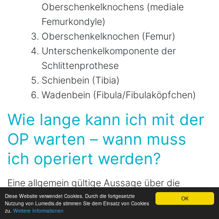
Oberschenkelknochens (mediale
Femurkondyle)
Oberschenkelknochen (Femur)
Unterschenkelkomponente der
Schlittenprothese
Schienbein (Tibia)
Wadenbein (Fibula/Fibulaköpfchen)
Wie lange kann ich mit der
OP warten – wann muss
ich operiert werden?
Eine allgemein gültige Aussage über die
Wartezeit bis zu einer notwendigen Operation
Diese Website verwendet Cookies. Durch die fortgesetzte
OK
Nutzung von Lumedis.de stimmen Sie dem Einsatz von Cookies
mit einer Knieprothese kann nicht getroffen
zu.
Weitere Informationen