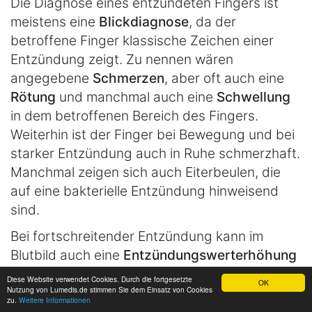
Die Diagnose eines entzündeten Fingers ist
meistens eine
Blickdiagnose
, da der
betroffene Finger klassische Zeichen einer
Entzündung zeigt. Zu nennen wären
angegebene
Schmerzen
, aber oft auch eine
Rötung
und manchmal auch eine
Schwellung
in dem betroffenen Bereich des Fingers.
Weiterhin ist der Finger bei Bewegung und bei
starker Entzündung auch in Ruhe schmerzhaft.
Manchmal zeigen sich auch Eiterbeulen, die
auf eine bakterielle Entzündung hinweisend
sind.
Bei fortschreitender Entzündung kann im
Blutbild auch eine
Entzündungswerterhöhung
nachgewiesen werden. Eine Blutuntersuchung
Diese Website verwendet Cookies. Durch die fortgesetzte
OK
Nutzung von Lumedis.de stimmen Sie dem Einsatz von Cookies
würde man aber nur dann durchführen, wenn
zu.
Weitere Informationen
die zunächst eingeleiteten Maßnahmen keine