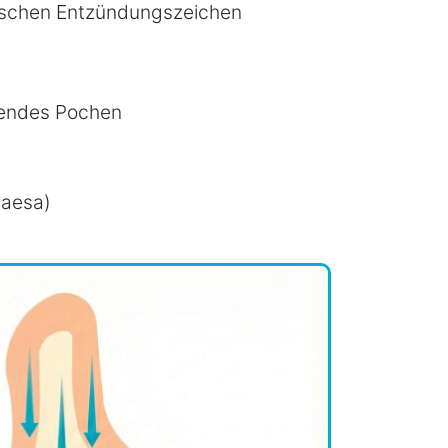
pischen Entzündungszeichen
erendes Pochen
laesa)