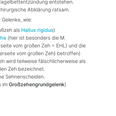
 Nagelbettentzündung entstehen.
 chirurgische Abklärung ratsam.
 Gelenke, wie:
oßzeh als
Hallux rigidus
)
ehe
(hier ist besonders die M.
rseite vom großen Zeh = EHL) und die
erseite vom großen Zeh) betroffen)
wird teilweise fälschlicherweise als
en Zeh bezeichnet.
ine Sehnenscheiden.
s im
Großzehengrundgelenk
)