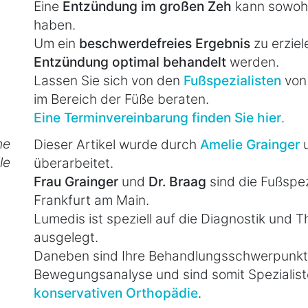
Eine
Entzündung im großen Zeh
kann sowohl
haben.
Um ein
beschwerdefreies Ergebnis
zu erziel
Entzündung optimal behandelt
werden.
Lassen Sie sich von den
Fußspezialisten
vo
im Bereich der Füße beraten.
Eine Terminvereinbarung finden Sie hier
.
he
Dieser Artikel wurde durch
Amelie Grainger
le
überarbeitet.
Frau Grainger
und
Dr. Braag
sind die Fußspezi
Frankfurt am Main.
Lumedis ist speziell auf die Diagnostik und
ausgelegt.
Daneben sind Ihre Behandlungsschwerpunkte
Bewegungsanalyse und sind somit Spezialist
konservativen Orthopädie
.