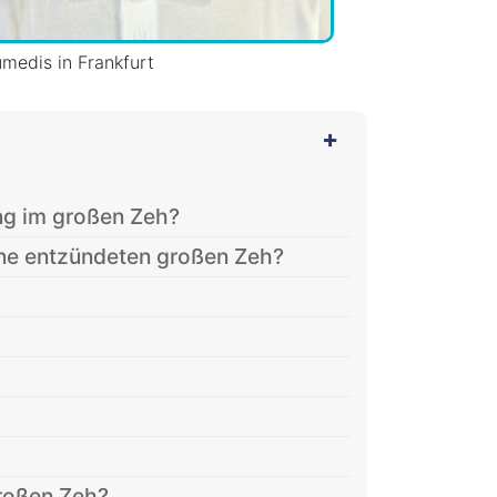
umedis in Frankfurt
ng im großen Zeh?
ine entzündeten großen Zeh?
roßen Zeh?