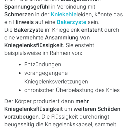
Spannungsgefühl
in Verbindung mit
Schmerzen
in der
Kniekehle
leiden, könnte das
ein
Hinweis
auf eine
Bakerzyste
sein.
Die
Bakerzyste
im Kniegelenk
entsteht
durch
eine
vermehrte Ansammlung von
Kniegelenksflüssigkeit
. Sie ensteht
beispielsweise im Rahmen von:
Entzündungen
vorangegangene
Kniegelenksverletzungen
chronischer Überbelastung des Knies
Der Körper produziert dann
mehr
Kniegelenksflüssigkeit
um
weiteren Schäden
vorzubeugen
. Die Flüssigkeit durchdringt
beugeseitig die Kniegelenkskapsel, sammelt