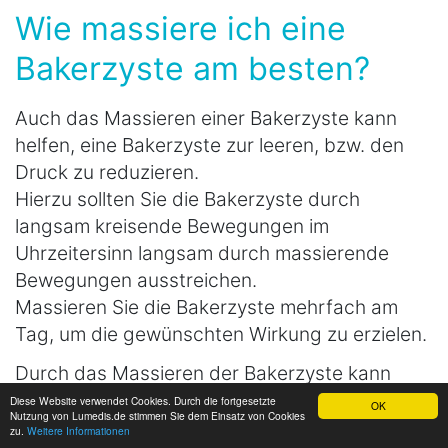
Wie massiere ich eine
Bakerzyste am besten?
Auch das Massieren einer Bakerzyste kann
helfen, eine Bakerzyste zur leeren, bzw. den
Druck zu reduzieren.
Hierzu sollten Sie die Bakerzyste durch
langsam kreisende Bewegungen im
Uhrzeitersinn langsam durch massierende
Bewegungen ausstreichen.
Massieren Sie die Bakerzyste mehrfach am
Tag, um die gewünschten Wirkung zu erzielen.
Durch das Massieren der Bakerzyste kann
leider kein dauerhafter Erfolg erzielt werden.
Diese Website verwendet Cookies. Durch die fortgesetzte
OK
Nutzung von Lumedis.de stimmen Sie dem Einsatz von Cookies
zu.
Weitere Informationen