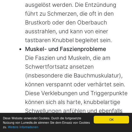
ausgelöst werden. Die Entzündung
führt zu Schmerzen, die oft in den
Brustkorb oder den Oberbauch
ausstrahlen, und kann von einer
tastbaren Knubbel begleitet sein.
Muskel- und Faszienprobleme
Die Faszien und Muskeln, die am
Schwertfortsatz ansetzen
(insbesondere die Bauchmuskulatur),
können verspannt oder verhärtet sein.
Diese Verklebungen und Triggerpunkte
können sich als harte, knubbelartige
Schwellungen anfühlen und ebenfalls
Diese Website verwendet Cookies. Durch die fortgesetzte
Schmerzen verursachen. Eine
OK
Nutzung von Lumedis.de stimmen Sie dem Einsatz von Cookies
zu.
Weitere Informationen
zielgerichtete Behandlung, die eine